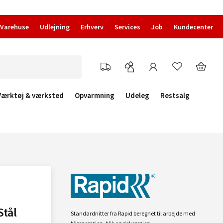
Varehuse
Udlejning
Erhverv
Services
Job
Kundecenter
Værktøj & værksted
Opvarmning
Udeleg
Restsalg
Stål
Standardnitter fra Rapid beregnet til arbejde med