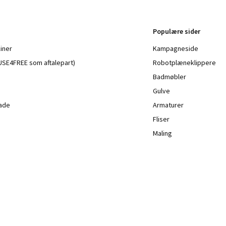
Populære sider
iner
Kampagneside
a USE4FREE som aftalepart)
Robotplæneklippere
Badmøbler
Gulve
lade
Armaturer
Fliser
Maling