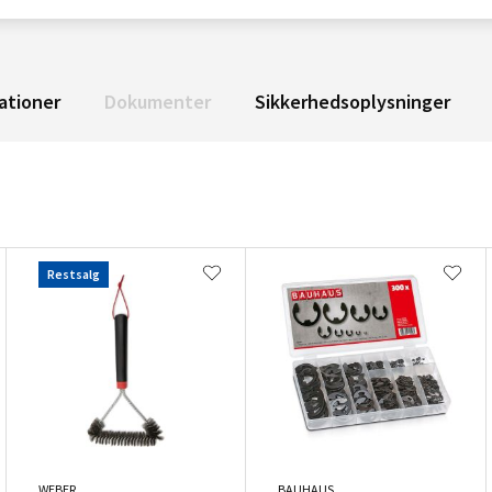
ationer
Dokumenter
Sikkerhedsoplysninger
Restsalg
WEBER
BAUHAUS