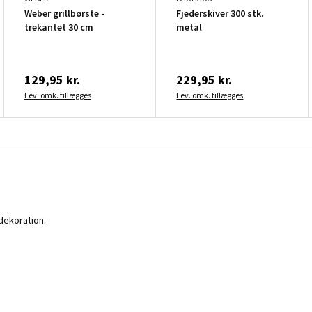
Weber grillbørste -
Fjederskiver 300 stk.
trekantet 30 cm
metal
129,95 kr.
229,95 kr.
Lev. omk. tillægges
Lev. omk. tillægges
 dekoration.