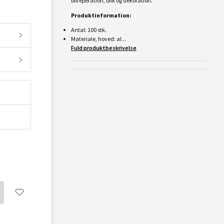
bilreperation, blik og dekoration.
Produktinformation:
Antal: 100 stk.
Materiale, hoved: al...
Fuld produktbeskrivelse