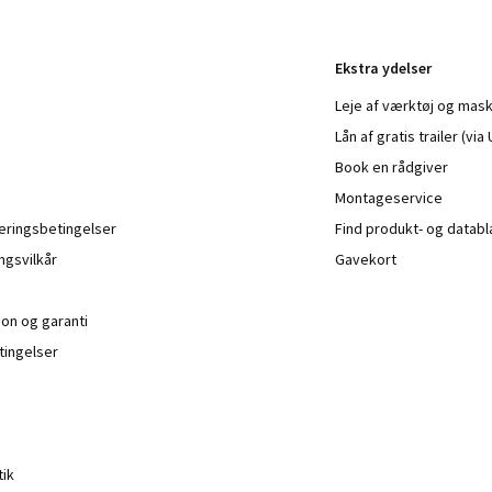
Ekstra ydelser
Leje af værktøj og mask
Lån af gratis trailer (vi
Book en rådgiver
Montageservice
veringsbetingelser
Find produkt- og datab
ngsvilkår
Gavekort
ion og garanti
ingelser
tik