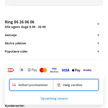
Ring 86 26 06 06
Alle ugens dage 8.00 - 20.00
Genveje
Ekstra ydelser
Populære sider
Indtast postnummer
Vælg varehus
BAUHAUS Danmark A/S:
Opsætning senere
Anelystparken 16, 8381 Tilst. CVR-nummer 19555305
Kundecenter: