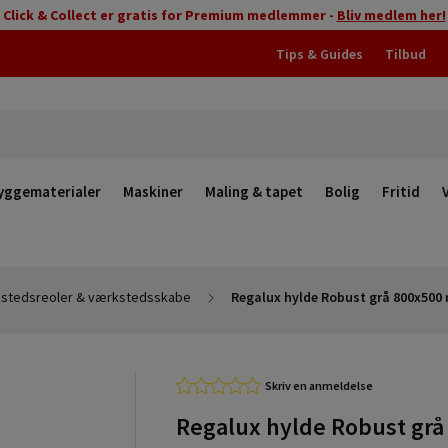
Click & Collect er gratis for Premium medlemmer -
Bliv medlem her!
Tips & Guides
Tilbud
yggematerialer
Maskiner
Maling & tapet
Bolig
Fritid
stedsreoler & værkstedsskabe
Regalux hylde Robust grå 800x50
Skriv en anmeldelse
Regalux hylde Robust grå