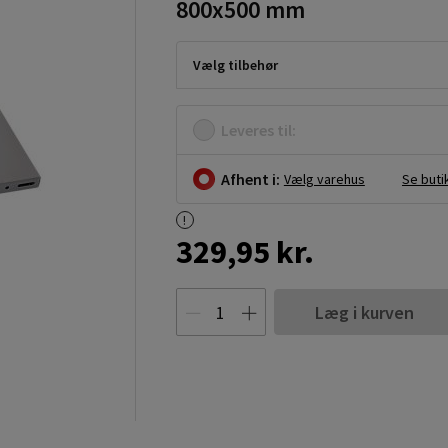
800x500 mm
Vælg tilbehør
Leveres til:
Afhent i:
Vælg varehus
Se buti
329,95 kr.
Læg i kurven