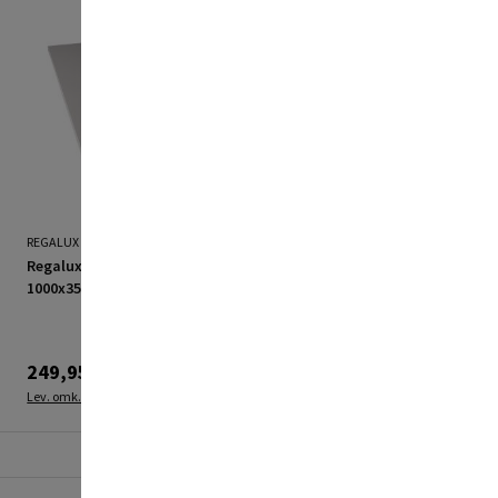
REGALUX
REGALUX
Regalux hylde Robust grå
Regalux hylde Robust grå
1000x350 mm
1200x350 mm
249,95 kr.
299,95 kr.
Lev. omk. tillægges
Lev. omk. tillægges