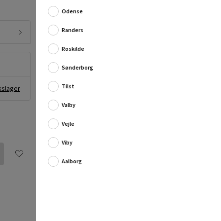
kombineres til fleksible reolsystemer, som pas...
Odense
Fuld produktbeskrivelse
Randers
Roskilde
Sønderborg
Tilst
kslager
Valby
Vejle
Viby
Aalborg