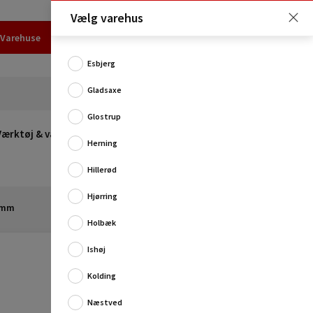
Vælg varehus
Varehuse
Udlejning
Erhverv
Services
Job
Kundecenter
Esbjerg
Gladsaxe
Glostrup
Værktøj & værksted
Opvarmning
Udeleg
Restsalg
Herning
Hillerød
Hjørring
0 mm
Holbæk
Ishøj
Kolding
Til samling af praktisk opbevaringsreol til garagen,
Næstved
kælderen eller i værkstedet. Kan samles og