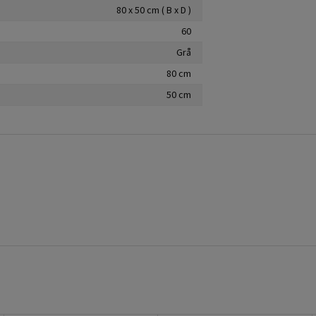
80 x 50 cm ( B x D )
60
Grå
80 cm
50 cm