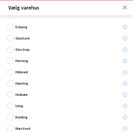
Click & Collect er gratis for Premium medlemmer -
Vælg varehus
Bliv medlem her!
Esbjerg
Gladsaxe
Hvad søger du?
Glostrup
Værkstedsreoler & værkstedsskabe
Herning
Hillerød
Hjørring
Holbæk
Ishøj
Kolding
Næstved