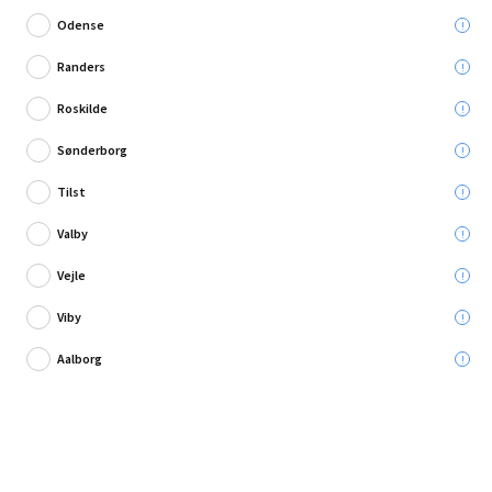
Odense
Randers
Roskilde
1 anmeldelse
Sønderborg
Regalux vinkelprofil Robust grå 1000x40x40 mm
Tilst
Valby
Leveres til:
Vejle
Viby
Afhent i:
Vælg varehus
Se butikslager
Aalborg
129,95 kr.
Læg i kurven