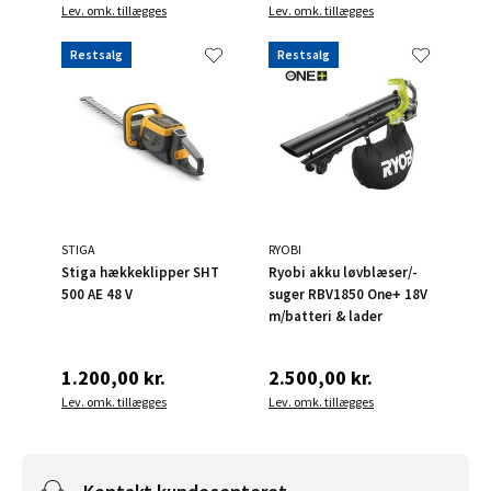
Lev. omk. tillægges
Lev. omk. tillægges
Restsalg
Restsalg
STIGA
RYOBI
Stiga hækkeklipper SHT
Ryobi akku løvblæser/-
500 AE 48 V
suger RBV1850 One+ 18V
m/batteri & lader
1.200,00 kr.
2.500,00 kr.
Lev. omk. tillægges
Lev. omk. tillægges