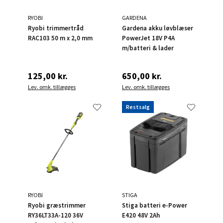
RYOBI
GARDENA
Ryobi trimmertråd
Gardena akku løvblæser
RAC103 50 m x 2,0 mm
PowerJet 18V P4A
m/batteri & lader
125,00 kr.
650,00 kr.
Lev. omk. tillægges
Lev. omk. tillægges
Restsalg
RYOBI
STIGA
Ryobi græstrimmer
Stiga batteri e-Power
RY36LT33A-120 36V
E420 48V 2Ah