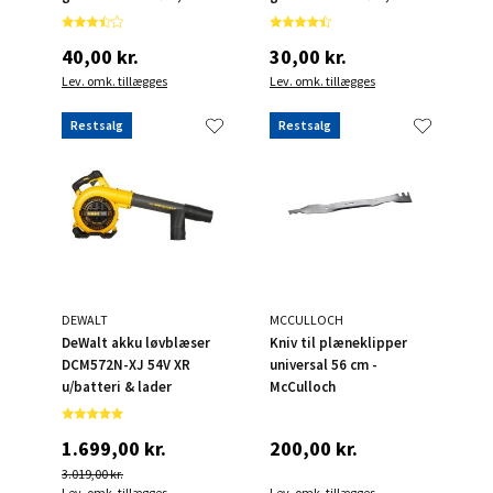
40,00 kr.
30,00 kr.
Lev. omk. tillægges
Lev. omk. tillægges
Restsalg
Restsalg
DEWALT
MCCULLOCH
DeWalt akku løvblæser
Kniv til plæneklipper
DCM572N-XJ 54V XR
universal 56 cm -
u/batteri & lader
McCulloch
1.699,00 kr.
200,00 kr.
3.019,00 kr.
Lev. omk. tillægges
Lev. omk. tillægges