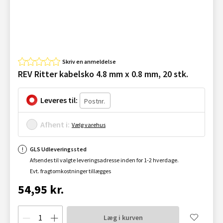
Skriv en anmeldelse
REV Ritter kabelsko 4.8 mm x 0.8 mm, 20 stk.
Leveres til:
Afhent i:
Vælg varehus
GLS Udleveringssted
Afsendes til valgte leveringsadresse inden for 1-2 hverdage.
Evt. fragtomkostninger tillægges
54,95 kr.
Læg i kurven