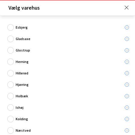
Click & Collect er gratis for Premium medlemmer -
Vælg varehus
Bliv medlem her!
Esbjerg
Gladsaxe
Hvad søger du?
Glostrup
Grøntsagsfrø
Herning
Hillerød
Hjørring
Holbæk
Ishøj
Kolding
Næstved