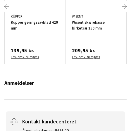
KÜPPER
WISENT
Küpper geringssavblad 420
Wisent skærekasse
mm
birketræ 350 mm
139,95 kr.
209,95 kr.
Lev. omk. tillægges
Lev. omk. tillægges
Anmeldelser
Kontakt kundecenteret
Åbent alle dage indtil kl. 20