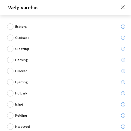
Click & Collect er gratis for Premium medlemmer -
Vælg varehus
Bliv medlem her!
Esbjerg
Gladsaxe
Hvad søger du?
Glostrup
Inspektionslemme
Herning
Hillerød
Restsalg
Hjørring
Holbæk
Ishøj
Kolding
Næstved