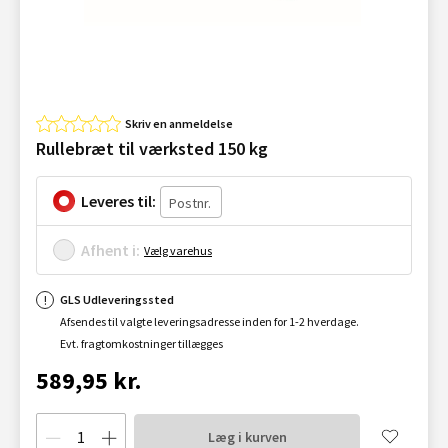
Skriv en anmeldelse
Rullebræt til værksted 150 kg
Leveres til:
Afhent i:
Vælg varehus
GLS Udleveringssted
Afsendes til valgte leveringsadresse inden for 1-2 hverdage.
Evt. fragtomkostninger tillægges
589,95 kr.
Læg i kurven