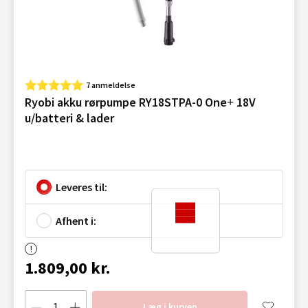
7 anmeldelse
Ryobi akku rørpumpe RY18STPA-0 One+ 18V
u/batteri & lader
Leveres til:
Afhent i:
1.809,00 kr.
Læg i kurven