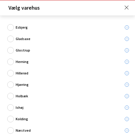
Click & Collect er gratis for Premium medlemmer -
Vælg varehus
Bliv medlem her!
Esbjerg
Gladsaxe
Hvad søger du?
Glostrup
Græstrimmere
Herning
Hillerød
Hjørring
Holbæk
Ishøj
Kolding
Næstved