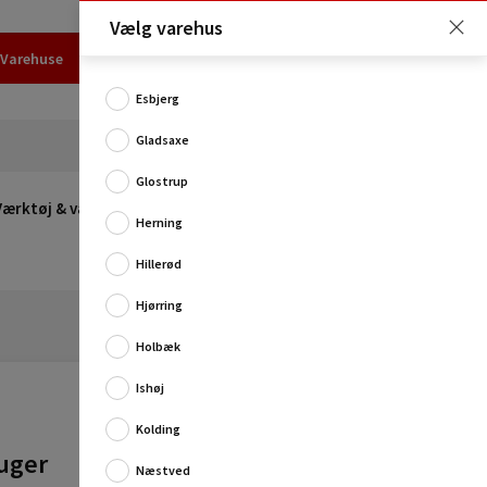
Vælg varehus
Varehuse
Udlejning
Erhverv
Services
Job
Kundecenter
Esbjerg
Gladsaxe
Glostrup
Værktøj & værksted
Opvarmning
Udeleg
Restsalg
Herning
Hillerød
Hjørring
Holbæk
Ishøj
Kolding
uger
Næstved
Ryobi vægoplader til støvsugeren RC18ASV er den