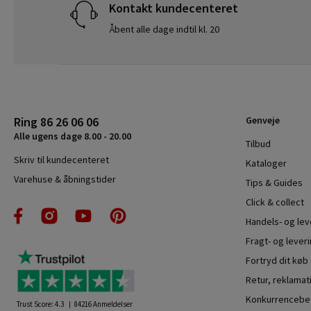
Kontakt kundecenteret
Åbent alle dage indtil kl. 20
Ring 86 26 06 06
Genveje
Alle ugens dage 8.00 - 20.00
Tilbud
Skriv til kundecenteret
Kataloger
Varehuse & åbningstider
Tips & Guides
Click & collect
Handels- og le
Fragt- og leveri
Fortryd dit køb
Retur, reklamat
Konkurrencebet
Trust Score:
4.3
84216
Anmeldelser