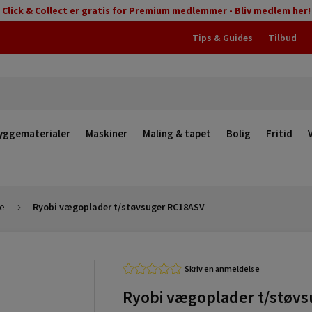
Click & Collect er gratis for Premium medlemmer -
Bliv medlem her!
Tips & Guides
Tilbud
yggematerialer
Maskiner
Maling & tapet
Bolig
Fritid
e
Ryobi vægoplader t/støvsuger RC18ASV
Skriv en anmeldelse
Ryobi vægoplader t/støvs