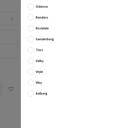
perfekte løsning til at holde dine batterier opladet og
Odense
klar til brug.
Randers
Med en opladningshas...
Fuld produktbeskrivelse
Roskilde
Sønderborg
Tilst
Valby
Vejle
Viby
Aalborg