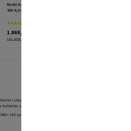
Ryobi batteri MAX Power
Ryobi batteri RY36B50B
36V 6,0 Ah
Max Power 36V Li-ion
5,0Ah
1.869,00 kr.
2.049,00 kr.
Lev. omk. tillægges
Lev. omk. tillægges
atteriet i støvsugeren, samtidig med at den fungerer som en praktisk
 batterier står.
NE+ 18V-systemet, hvilket gør den alsidig og praktisk at have