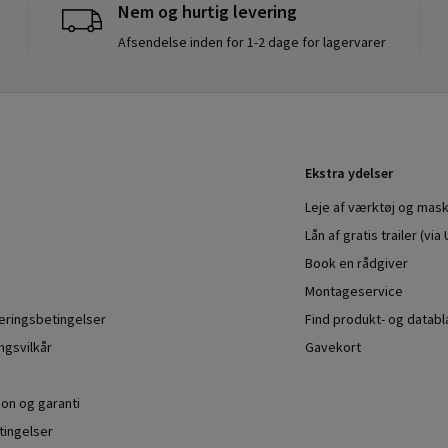
Nem og hurtig levering
Afsendelse inden for 1-2 dage for lagervarer
Ekstra ydelser
Leje af værktøj og mask
Lån af gratis trailer (vi
Book en rådgiver
Montageservice
veringsbetingelser
Find produkt- og datab
ngsvilkår
Gavekort
ion og garanti
ingelser