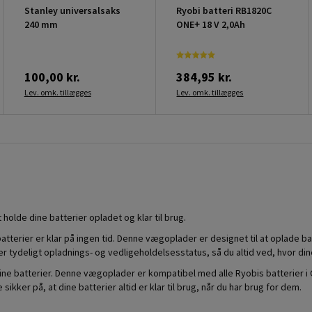
Stanley universalsaks
Ryobi batteri RB1820C
240 mm
ONE+ 18 V 2,0Ah
100,00 kr.
384,95 kr.
Lev. omk. tillægges
Lev. omk. tillægges
holde dine batterier opladet og klar til brug.
tterier er klar på ingen tid. Denne vægoplader er designet til at oplade b
 tydeligt opladnings- og vedligeholdelsesstatus, så du altid ved, hvor dine
e batterier. Denne vægoplader er kompatibel med alle Ryobis batterier i O
er på, at dine batterier altid er klar til brug, når du har brug for dem.