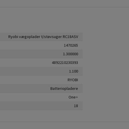
Ryobi vægoplader t/støvsuger RC18ASV
1470265
1.300000
4892210230393
1.100
RYOBI
Batteriopladere
One+
18