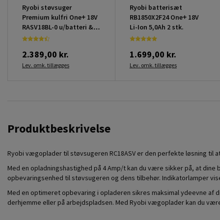
Ryobi støvsuger
Ryobi batterisæt
Premium kulfri One+ 18V
RB1850X2F24 One+ 18V
RASV18BL-0 u/batteri &
Li-Ion 5,0Ah 2 stk.
lader
2.389,00 kr.
1.699,00 kr.
Lev. omk. tillægges
Lev. omk. tillægges
Produktbeskrivelse
Ryobi vægoplader til støvsugeren RC18ASV er den perfekte løsning til at 
Med en opladningshastighed på 4 Amp/t kan du være sikker på, at dine ba
opbevaringsenhed til støvsugeren og dens tilbehør. Indikatorlamper viser
Med en optimeret opbevaring i opladeren sikres maksimal ydeevne af din
derhjemme eller på arbejdspladsen. Med Ryobi vægoplader kan du være sikk