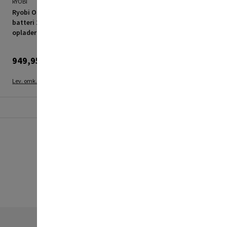
RYOBI
RYOBI
Ryobi One+ RC18120A-125
Ryobi One+ RC18120A-
batteri 2,5Ah 18V med
242X batterier 2Ah/4Ah
oplader
18V med oplader
949,95 kr.
1.699,00 kr.
Lev. omk. tillægges
Lev. omk. tillægges