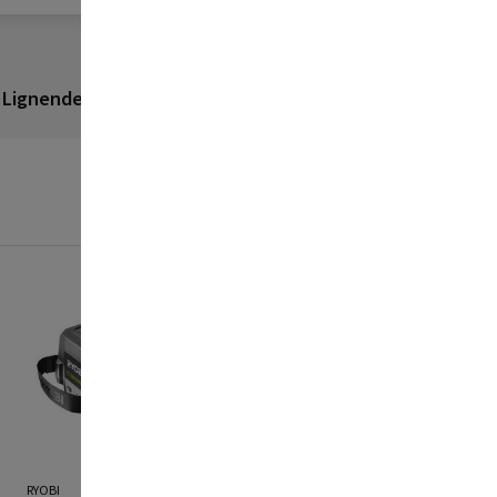
Lignende produkter
Anmeldelser
RYOBI
RYOBI