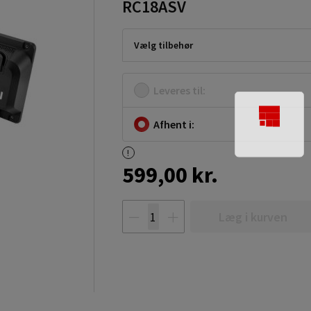
RC18ASV
Vælg tilbehør
Leveres til:
Afhent i:
599,00 kr.
Læg i kurven