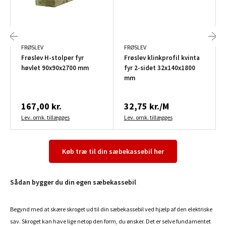
FRØSLEV
FRØSLEV
Frøslev H-stolper fyr
Frøslev klinkprofil kvinta
høvlet 90x90x2700 mm
fyr 2-sidet 32x140x1800
mm
167,00 kr.
32,75 kr./M
Lev. omk. tillægges
Lev. omk. tillægges
Køb træ til din sæbekassebil her
Sådan bygger du din egen sæbekassebil
Begynd med at skære skroget ud til din sæbekassebil ved hjælp af den elektriske
sav. Skroget kan have lige netop den form, du ønsker. Det er selve fundamentet