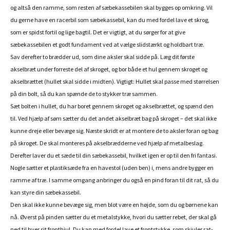
og altså den ramme, som resten af sæbekassebilen skal bygges op omkring. Vil
du gerne have en racerbil som sæbekassebil, kan du med fordel lave et skrog,
som er spidst fortil og lige bagtil. Det er vigtigt, at du sørger for at give
sæbekassebilen et godt fundament ved at vælge slidstærkt og holdbart træ.
Sav derefter to brædder ud, som dine aksler skal sidde på. Læg dit første
akselbræt under forreste del af skroget, og bor både et hul gennem skroget og
akselbrættet (hullet skal sidde i midten). Vigtigt: Hullet skal passe med størrelsen
på din bolt, så du kan spænde de to stykker træ sammen.
Sæt bolten i hullet, du har boret gennem skroget og akselbrættet, og spænd den
til. Ved hjælp af søm sætter du det andet akselbræt bag på skroget – det skal ikke
kunne dreje eller bevæge sig. Næste skridt er at montere de to aksler foran og bag
på skroget. De skal monteres på akselbrædderne ved hjælp af metalbeslag.
Derefter laver du et sæde til din sæbekassebil, hvilket igen er op til den fri fantasi.
Nogle sætter et plastiksæde fra en havestol (uden ben) i, mens andre bygger en
ramme af træ. I samme omgang anbringer du også en pind foran til dit rat, så du
kan styre din sæbekassebil.
Den skal ikke kunne bevæge sig, men blot være en højde, som du og børnene kan
nå. Øverst på pinden sætter du et metalstykke, hvori du sætter rebet, der skal gå
ned til hver sit fronthjul. Du kan med fordel lave et frontstykke, som skjuler rat-