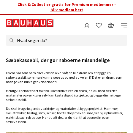
Click & Collect er gratis for Premium medlemmer -
Bliv medlem her!
Hvad søger du?
Sæbekassebil, der gør naboerne misundelige
Hvem har som barn eller voksen ikke haft en lille drøm om at bygge en
sæbekassebil, som man kunne ræse op og ned ad vejen i? Det er en drøm, som
mange kan nikke genkendende til.
Heldigvis behøver det faktisk ikke forblive ved en drøm, da du med de rette
materialer og værktøjer selv kan kaste dig ud i projektet og bygge din helt egen
sæbekassebil.
Du skal bruge følgende værktøjer og materialer til byggeprojektet: Hammer,
skruetrækker, beslag, søm, skruer, bolt til drejemekanisme, fire hjul plus aksler,
elektrisk sav, reb og træ. Har du alt det, er du klar til at bygge din egen
sæbekassebil.