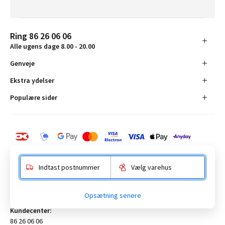
Ring 86 26 06 06
Alle ugens dage 8.00 - 20.00
Genveje
Ekstra ydelser
Populære sider
Indtast postnummer
Vælg varehus
BAUHAUS Danmark A/S:
Opsætning senere
Anelystparken 16, 8381 Tilst. CVR-nummer 19555305
Kundecenter:
86 26 06 06