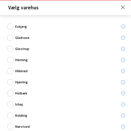
Click & Collect er gratis for Premium medlemmer -
Vælg varehus
Bliv medlem her!
Esbjerg
Gladsaxe
Hvad søger du?
Glostrup
Urtepotter
Herning
Hillerød
Hjørring
Holbæk
Ishøj
Kolding
Næstved