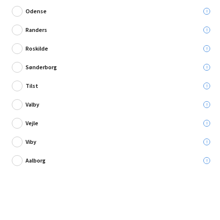
Odense
Randers
Roskilde
Skriv en anmeldelse
Sønderborg
Skruehængsel 8mm ca80
Tilst
Valby
Leveres til:
Vejle
Viby
Afhent i:
Vælg varehus
Se butikslager
Aalborg
69,95 kr.
Læg i kurven