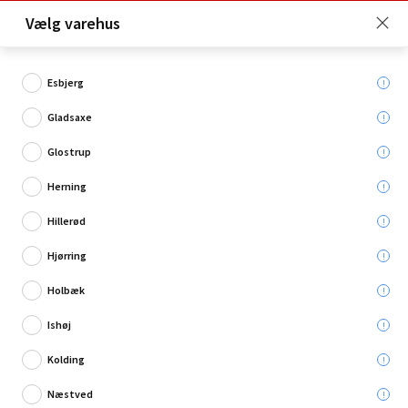
Click & Collect er gratis for Premium medlemmer -
Vælg varehus
Bliv medlem her!
Esbjerg
Gladsaxe
Hvad søger du?
Glostrup
Hængsler
Herning
Hillerød
Hjørring
Holbæk
Ishøj
Kolding
Næstved