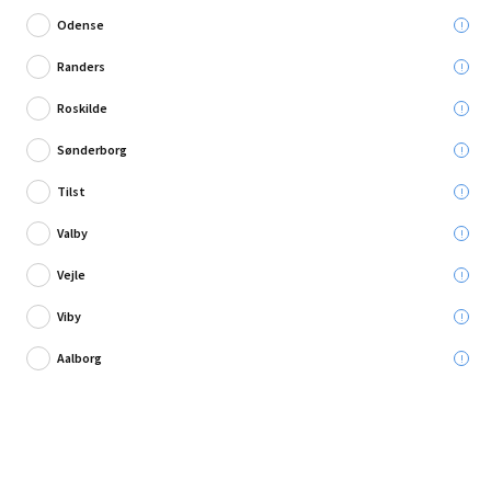
Odense
Randers
Roskilde
Skriv en anmeldelse
Sønderborg
Skuffebeslag 350 mm
Tilst
Valby
Leveres til:
Vejle
Viby
Afhent i:
Aalborg
139,95 kr.
Læg i kurven