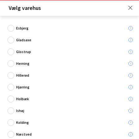
Click & Collect er gratis for Premium medlemmer -
Vælg varehus
Bliv medlem her!
Esbjerg
Gladsaxe
Hvad søger du?
Glostrup
Møbelbeslag
Herning
Hillerød
Hjørring
Holbæk
Ishøj
Kolding
Næstved