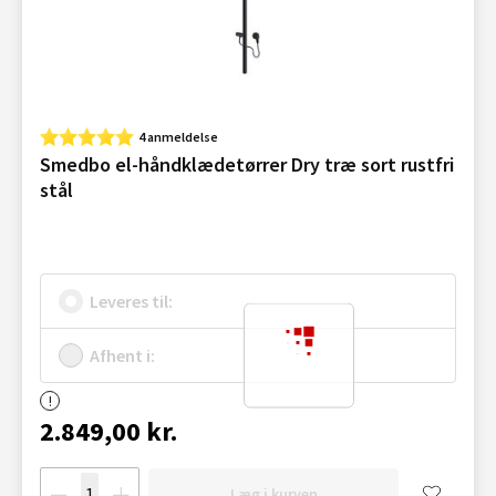
4 anmeldelse
Smedbo el-håndklædetørrer Dry træ sort rustfri
stål
Leveres til:
Afhent i:
2.849,00 kr.
Læg i kurven