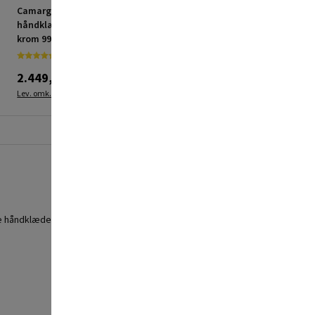
Camargue
TVS kroge 2 stk. krom
håndklædetørrer Nico
krom 990x500 mm
2.449,00 kr.
194,95 kr.
Lev. omk. tillægges
Lev. omk. tillægges
e håndklæder på ad gangen.