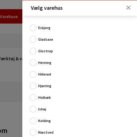
Vælg varehus
Varehuse
Udlejning
Erhverv
Services
Job
Kundecenter
Esbjerg
Gladsaxe
Glostrup
Værktøj & værksted
Opvarmning
Udeleg
Restsalg
Herning
Hillerød
Hjørring
Holbæk
Ishøj
Kolding
rom
Næstved
Flot håndklædekrog fra Smedbos serie Dry, der passer