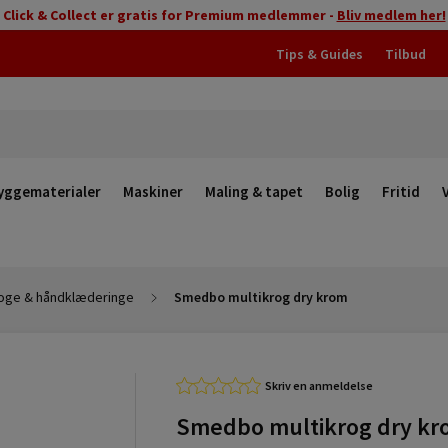
Click & Collect er gratis for Premium medlemmer -
Bliv medlem her!
Tips & Guides
Tilbud
yggematerialer
Maskiner
Maling & tapet
Bolig
Fritid
oge & håndklæderinge
Smedbo multikrog dry krom
Skriv en anmeldelse
Smedbo multikrog dry k