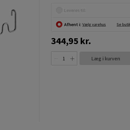
Leveres til:
Afhent i:
Vælg varehus
Se buti
344,95 kr.
Læg i kurven