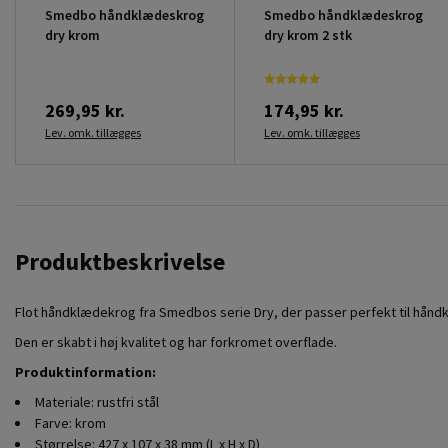
Smedbo håndklædeskrog
Smedbo håndklædeskrog
dry krom
dry krom 2 stk
269,95 kr.
174,95 kr.
Lev. omk. tillægges
Lev. omk. tillægges
Produktbeskrivelse
Flot håndklædekrog fra Smedbos serie Dry, der passer perfekt til hå
Den er skabt i høj kvalitet og har forkromet overflade.
Produktinformation:
Materiale: rustfri stål
Farve: krom
Størrelse: 427 x 107 x 38 mm (L x H x D)