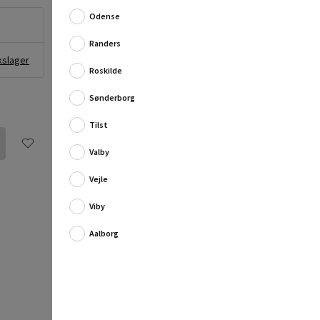
perfekt til håndklædetørrerne fra samme serie. Med
Odense
den gode længde kan der hænge flere hå...
Fuld produktbeskrivelse
Randers
kslager
Roskilde
Sønderborg
Tilst
Valby
Vejle
Viby
Aalborg