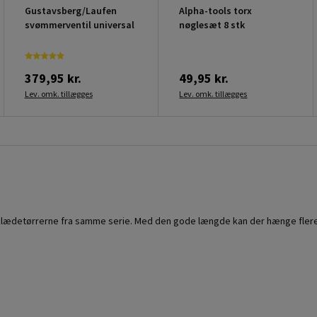
Gustavsberg/Laufen
Alpha-tools torx
svømmerventil universal
nøglesæt 8 stk
379,95 kr.
49,95 kr.
Lev. omk. tillægges
Lev. omk. tillægges
ndklædetørrerne fra samme serie. Med den gode længde kan der hænge fler