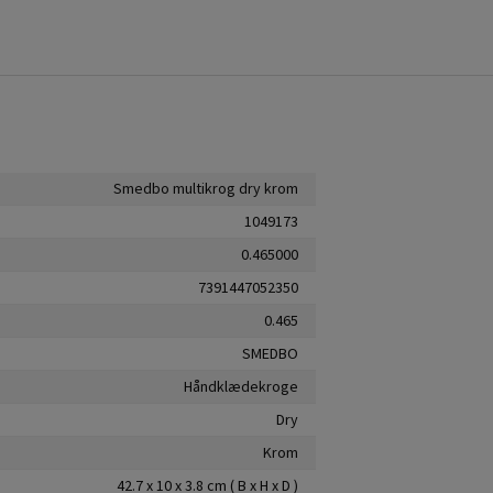
Smedbo multikrog dry krom
1049173
0.465000
7391447052350
0.465
SMEDBO
Håndklædekroge
Dry
Krom
42.7 x 10 x 3.8 cm ( B x H x D )