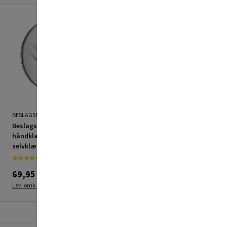
BESLAGSBODEN
BESLAGSBODEN
Beslagsboden
Beslagsboden enkelkrog
håndklædekrog krom
design børstet rustfri
selvklæbende enkel
stål
69,95 kr.
99,95 kr.
Lev. omk. tillægges
Lev. omk. tillægges