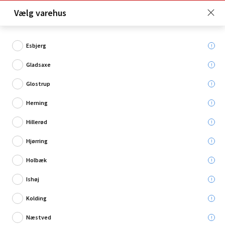
Click & Collect er gratis for Premium medlemmer -
Vælg varehus
Bliv medlem her!
Esbjerg
Gladsaxe
Hvad søger du?
Glostrup
Urtepotter
Herning
Hillerød
Restsalg
Hjørring
Holbæk
Ishøj
Kolding
Næstved