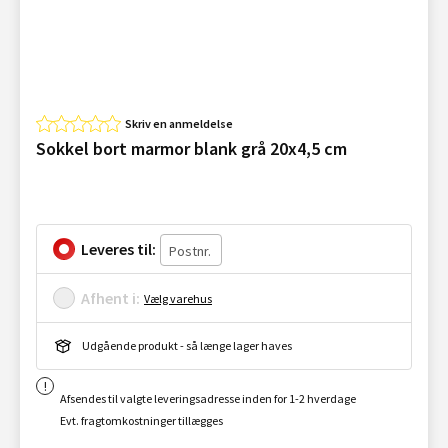
Skriv en anmeldelse
Sokkel bort marmor blank grå 20x4,5 cm
Leveres til:
Afhent i:
Vælg varehus
Udgående produkt - så længe lager haves
Afsendes til valgte leveringsadresse inden for 1-2 hverdage
Evt. fragtomkostninger tillægges