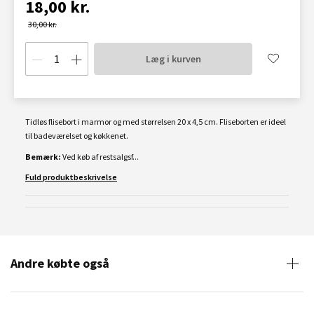
18,00 kr.
30,00 kr.
Læg i kurven
Tidløs flisebort i marmor og med størrelsen 20 x 4,5 cm. Fliseborten er ideel
til badeværelset og køkkenet.
Bemærk:
Ved køb af restsalgsf...
Fuld produktbeskrivelse
Andre købte også