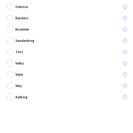
Odense
Randers
Roskilde
Sønderborg
Tilst
Valby
Vejle
Viby
Skriv en anmeldelse
Aalborg
Solid Elements rullegardin mørklæg 55x78 cm
blå
Leveres til: