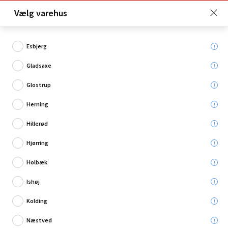
Click & Collect er gratis for Premium medlemmer -
Vælg varehus
Bliv medlem her!
Esbjerg
Gladsaxe
Hvad søger du?
Glostrup
Boligindretning
Herning
Hillerød
Hjørring
Holbæk
Se hvordan her
Ishøj
Kolding
Næstved
Restsalg