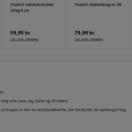
Stabilit redskabsholder
Stabilit dobbelkrog nr. 08
20 kg 8 cm
59,95 kr.
79,90 kr.
Lev. omk. tillægges
Lev. omk. tillægges
en.
 ting som save, tøj, hatte og så videre.
n af krogen er der en rød plastikhætte, der beskytter de ophængte ting.