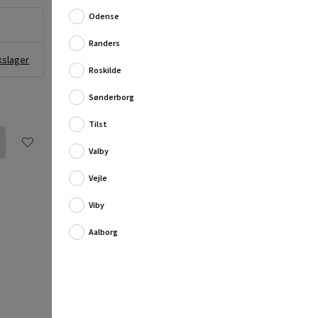
Odense
Med en maksimal belastningskapacitet på 13 kg vil
krogen være n...
Randers
Fuld produktbeskrivelse
kslager
Roskilde
Sønderborg
Tilst
Valby
Vejle
Viby
Aalborg