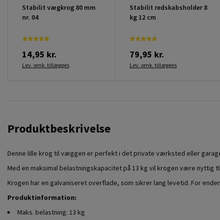
Stabilit vægkrog 80 mm
Stabilit redskabsholder 8
nr. 04
kg 12 cm
14,95 kr.
79,95 kr.
Lev. omk. tillægges
Lev. omk. tillægges
Produktbeskrivelse
Denne lille krog til væggen er perfekt i det private værksted eller garag
Med en maksimal belastningskapacitet på 13 kg vil krogen være nyttig tli
Krogen har en galvaniseret overflade, som sikrer lang levetid. For ende
Produktinformation:
Maks. belastning: 13 kg