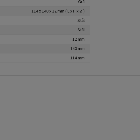
Grå
114 x 140 x 12 mm ( L x H x Ø )
Stål
Stål
12 mm
140 mm
114 mm