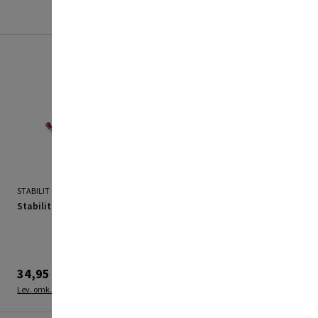
STABILIT
STABILIT
Stabilit S-krog nr. 24
Stabilit universalkrog nr.
21
34,95 kr.
49,95 kr.
Lev. omk. tillægges
Lev. omk. tillægges