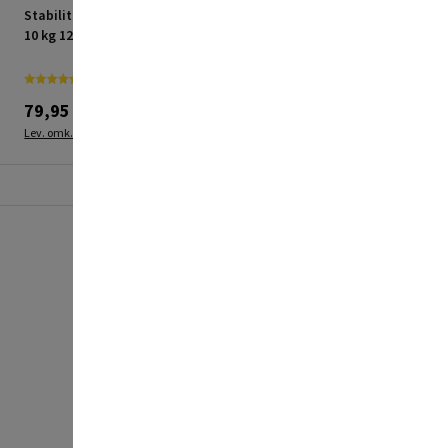
Stabilit redskabsholder
Stabilit vægkrog 250 mm
10 kg 12 cm
nr. 02
79,95 kr.
79,95 kr.
Lev. omk. tillægges
Lev. omk. tillægges