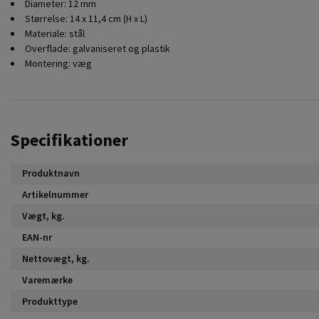
Diameter: 12 mm
Størrelse: 14 x 11,4 cm (H x L)
Materiale: stål
Overflade: galvaniseret og plastik
Montering: væg
Specifikationer
Produktnavn
Artikelnummer
Vægt, kg.
EAN-nr
Nettovægt, kg.
Varemærke
Produkttype