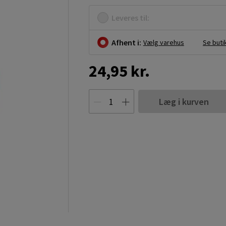
Leveres til:
Afhent i:
Vælg varehus
Se buti
24,95 kr.
Læg i kurven