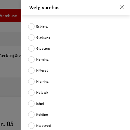
Vælg varehus
Varehuse
Udlejning
Erhverv
Services
Job
Kundecenter
Esbjerg
Gladsaxe
Glostrup
Værktøj & værksted
Opvarmning
Udeleg
Restsalg
Herning
Hillerød
Hjørring
Holbæk
Ishøj
Kolding
r. 05
Denne lille krog til væggen er perfekt i det private
Næstved
værksted eller garagen.