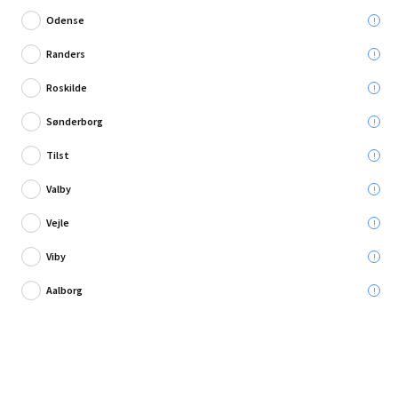
Odense
Randers
Roskilde
Skriv en anmeldelse
Sønderborg
Stanley batteri Fatmax V20 18V 2,0AH
Tilst
Valby
Leveres til:
Vejle
Viby
Afhent i:
Vælg varehus
Se butikslager
Aalborg
299,95 kr.
Læg i kurven