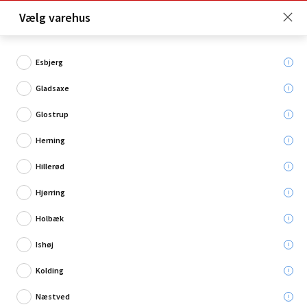
Click & Collect er gratis for Premium medlemmer -
Vælg varehus
Bliv medlem her!
Esbjerg
Gladsaxe
Hvad søger du?
Glostrup
Ladere
Herning
Hillerød
Hjørring
Holbæk
Ishøj
Kolding
Næstved