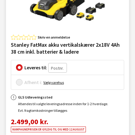
Skriv en anmeldelse
Stanley FatMax akku vertikalskærer 2x18V 4Ah
38 cm inkl. batterier & ladere
Leveres til:
Afhent i:
Vælg varehus
GLS Udleveringssted
Afsendes til valgte leveringsadresse inden for 1-2 hverdage.
Evt. fragtomkostninger tillægges
2.499,00 kr.
KAMPAGNEPRISEN ER GYLDIG TIL OG MED 12 AUGUST