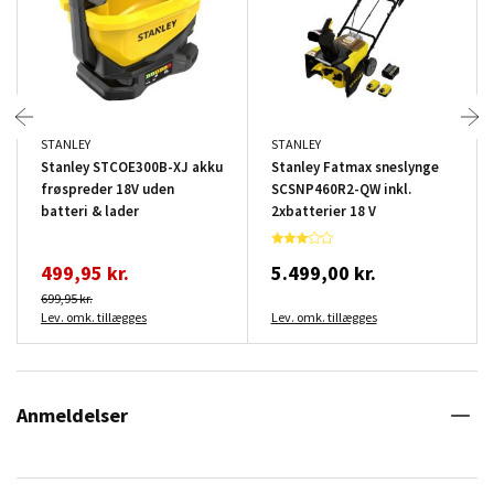
STANLEY
STANLEY
Stanley STCOE300B-XJ akku
Stanley Fatmax sneslynge
frøspreder 18V uden
SCSNP460R2-QW inkl.
batteri & lader
2xbatterier 18 V
499,95 kr.
5.499,00 kr.
699,95 kr.
Lev. omk. tillægges
Lev. omk. tillægges
Anmeldelser