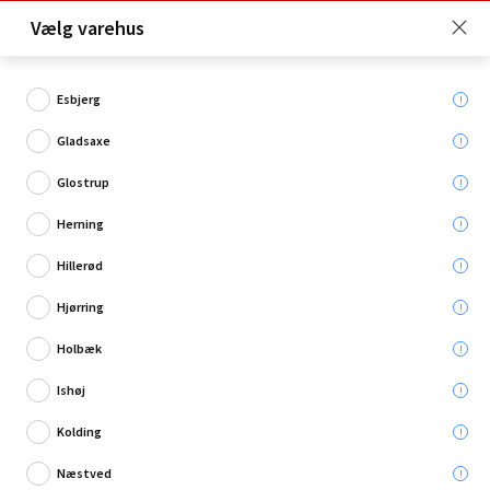
Click & Collect er gratis for Premium medlemmer -
Vælg varehus
Bliv medlem her!
Esbjerg
Gladsaxe
Hvad søger du?
Glostrup
Knive
Herning
Hillerød
Restsalg
Hjørring
Holbæk
Ishøj
Kolding
Næstved