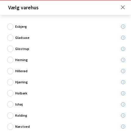
Click & Collect er gratis for Premium medlemmer -
Vælg varehus
Bliv medlem her!
Esbjerg
Gladsaxe
Hvad søger du?
Glostrup
Værktøjskasser
Herning
Hillerød
Hjørring
Holbæk
Ishøj
Kolding
Næstved