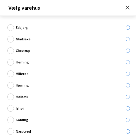
Click & Collect er gratis for Premium medlemmer -
Vælg varehus
Bliv medlem her!
Esbjerg
Gladsaxe
Hvad søger du?
Glostrup
Tavler
Herning
Hillerød
Hjørring
Holbæk
Ishøj
Kolding
Næstved