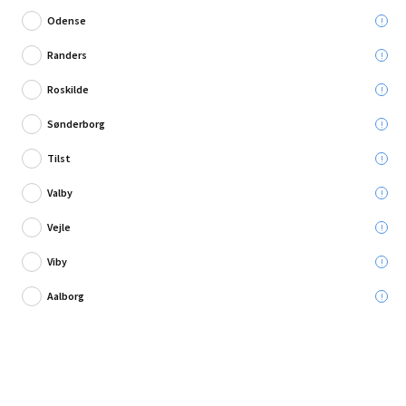
Odense
Randers
Roskilde
Skriv en anmeldelse
Sønderborg
Suki dekorations-stift 10 mm 35 stk
Tilst
Valby
Leveres til:
Vejle
Viby
Afhent i:
Vælg varehus
Se butikslager
Aalborg
59,95 kr.
Læg i kurven