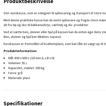
Produktbeskrivelse
Stor eurokasse, som er velegnet til opbevaring og transport af store 
Med denne praktiske kasse kan du nemt opbevare og fragte store mængder 
alt fra tøj og sko til køkkenudstyr, værktøj og div. produkter.
Ved at sætte ben, skinner eller hjul på kassen kan du enten øge dens stab
Ben, skinner og hjul kan tilkøbes separat.
Eurokassen er fremstillet af kvalitetsplast, som kan tåle en vægt op til
Produktinformation:
Mål: 800 x 600 x 220 mm (L x B x H)
Volumen: 91 L
Kapacitet, stablet: 200 kg
Farve: grå
Materiale: plast
Specifikationer