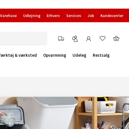
Varehuse
Udlejning
Erhverv
Services
Job
Kundecenter
Værktøj & værksted
Opvarmning
Udeleg
Restsalg