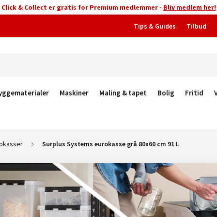
Click & Collect er gratis for Premium medlemmer -
Bliv medlem her!
Tips & Guides
Tilbud
yggematerialer
Maskiner
Maling & tapet
Bolig
Fritid
okasser
Surplus Systems eurokasse grå 80x60 cm 91 L