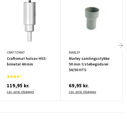
CRAFTOMAT
MARLEY
Craftomat hulsav HSS-
Marley samlingsstykke
bimetal 44 mm
50 mm t/støbegodsrør
50/50 HTS
119,95 kr.
69,95 kr.
Lev. omk. tillægges
Lev. omk. tillægges