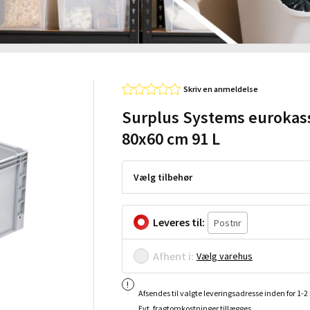
Skriv en anmeldelse
Surplus Systems eurokas
80x60 cm 91 L
Vælg tilbehør
Leveres til:
Afhent i:
Vælg varehus
Afsendes til valgte leveringsadresse inden for 1-
Evt. fragtomkostninger tillægges