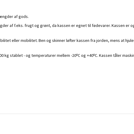
mængder af gods.
af f.eks. frugt og grønt, da kassen er egnet til fødevarer. Kassen er også
ilitet eller mobilitet. Ben og skinner løfter kassen fra jorden, mens at hjul
 200 kg stablet - og temperaturer mellem -20ºC og +40ºC. Kassen tåler maski