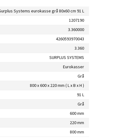
Surplus Systems eurokasse grå 80x60 cm 91 L
1207190
3.360000
4260593970043
3.360
SURPLUS SYSTEMS
Eurokasser
Grå
800 x 600 x 220 mm ( L x B x H )
91 L
Grå
600 mm
220 mm
800 mm