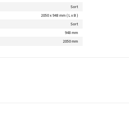
Sort
2050 x 948 mm ( L x B )
Sort
948 mm
2050 mm