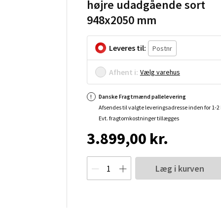
højre udadgående sort
948x2050 mm
Leveres til:
Afhent i:
Vælg varehus
Danske Fragtmænd pallelevering
Afsendes til valgte leveringsadresse inden for 1-
Evt. fragtomkostninger tillægges
3.899,00 kr.
Læg i kurven