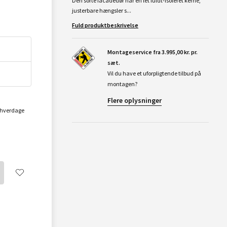
Den sorte facadedør har en let fuldt-isoleret kerne,
justerbare hængsler s...
Fuld produktbeskrivelse
Montageservice fra 3.995,00 kr. pr.
sæt.
Vil du have et uforpligtende tilbud på
montagen?
Flere oplysninger
2 hverdage