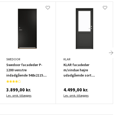
SWEDOOR
KLAR
Swedoor facadedør P-
KLAR facadedør
1200 venstre
m/vindue højre
indadgående 948x2115
udadgående sort
mm
950x2120 mm
3.899,00 kr.
4.499,00 kr.
Lev. omk. tillægges
Lev. omk. tillægges