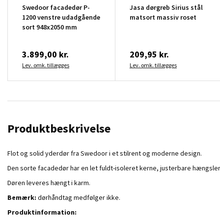
Swedoor facadedør P-
Jasa dørgreb Sirius stål
1200 venstre udadgående
matsort massiv roset
sort 948x2050 mm
3.899,00 kr.
209,95 kr.
Lev. omk. tillægges
Lev. omk. tillægges
Produktbeskrivelse
Flot og solid yderdør fra Swedoor i et stilrent og moderne design.
Den sorte facadedør har en let fuldt-isoleret kerne, justerbare hængsler
Døren leveres hængt i karm.
Bemærk:
dørhåndtag medfølger ikke.
Produktinformation: