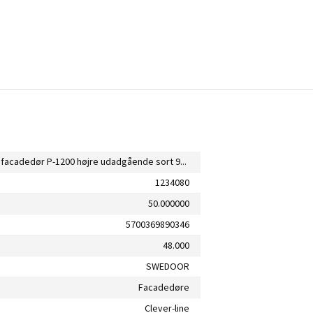
Swedoor facadedør P-1200 højre udadgående sort 948x2050 mm
1234080
50.000000
5700369890346
48.000
SWEDOOR
Facadedøre
Clever-line