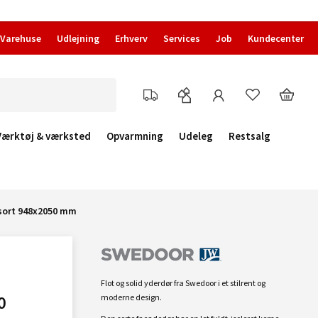
Varehuse
Udlejning
Erhverv
Services
Job
Kundecenter
Værktøj & værksted
Opvarmning
Udeleg
Restsalg
sort 948x2050 mm
Flot og solid yderdør fra Swedoor i et stilrent og
0
moderne design.