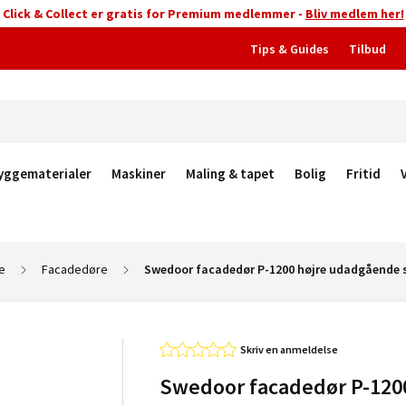
Click & Collect er gratis for Premium medlemmer -
Bliv medlem her!
Tips & Guides
Tilbud
yggematerialer
Maskiner
Maling & tapet
Bolig
Fritid
e
Facadedøre
Swedoor facadedør P-1200 højre udadgående 
Skriv en anmeldelse
Swedoor facadedør P-120