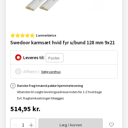
1 anmeldelse
Swedoor karmsæt hvid fyr u/bund 128 mm 9x21
Leveres til:
Afhent i:
Vælg varehus
Danske Fragtmænd pakke hjemmelevering
Afsendes til valgte leveringsadresse inden for 1-2 hverdage
Evt. fragtomkostninger tillægges
514,95 kr.
Læg i kurven