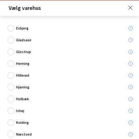
Click & Collect er gratis for Premium medlemmer -
Vælg varehus
Bliv medlem her!
Esbjerg
Gladsaxe
Hvad søger du?
Glostrup
Badebassiner
Herning
Hillerød
Kampagne
Hjørring
Holbæk
Ishøj
Kolding
Næstved