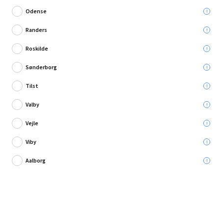
Odense
Randers
Roskilde
1 anmeldelse
Sønderborg
Swim & Fun pool Swing Ø427x107 cm
Tilst
Valby
Leveres til:
Vejle
Viby
Afhent i:
Vælg varehus
Se butikslager
Aalborg
2.399,40 kr.
KAMPAGNEPRISEN ER GYLDIG TIL OG MED 31 AUGUST
3.999,00 kr.