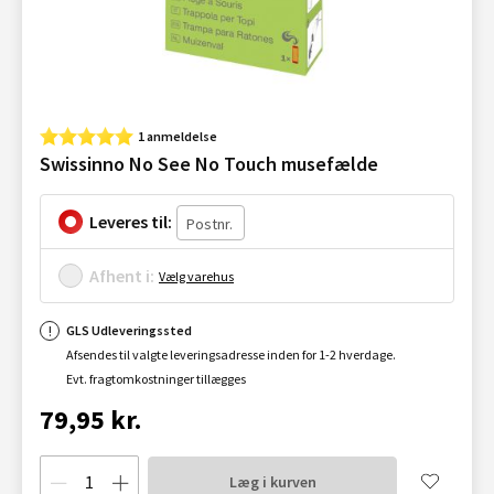
1 anmeldelse
Swissinno No See No Touch musefælde
Leveres til:
Afhent i:
Vælg varehus
GLS Udleveringssted
Afsendes til valgte leveringsadresse inden for 1-2 hverdage.
Evt. fragtomkostninger tillægges
79,95 kr.
Læg i kurven