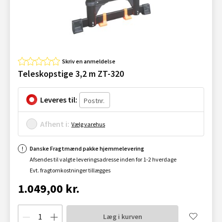
Skriv en anmeldelse
Teleskopstige 3,2 m ZT-320
Leveres til:
Afhent i:
Vælg varehus
Danske Fragtmænd pakke hjemmelevering
Afsendes til valgte leveringsadresse inden for 1-2 hverdage
Evt. fragtomkostninger tillægges
1.049,00 kr.
Læg i kurven