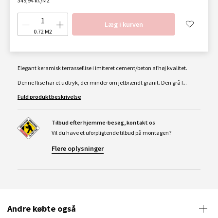
349,94 kr./M2
Læg i kurven
0.72
M2
Elegant keramisk terrasseflise i imiteret cement/beton af høj kvalitet.
Denne flise har et udtryk, der minder om jetbrændt granit. Den grå f...
Fuld produktbeskrivelse
Tilbud efter hjemme-besøg, kontakt os
Vil du have et uforpligtende tilbud på montagen?
Flere oplysninger
Andre købte også