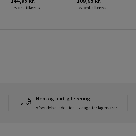
244,95 kr.
109,95 kr.
Lev. omk. tillægges
Lev. omk. tillægges
Nem og hurtig levering
Afsendelse inden for 1-2 dage for lagervarer