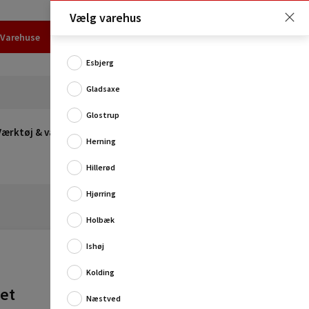
Vælg varehus
Varehuse
Udlejning
Erhverv
Services
Job
Kundecenter
Esbjerg
Gladsaxe
Glostrup
Værktøj & værksted
Opvarmning
Udeleg
Restsalg
Herning
Hillerød
Hjørring
Holbæk
Ishøj
Kolding
et
Smart tandbørste- og tandpastaholder med
Næstved