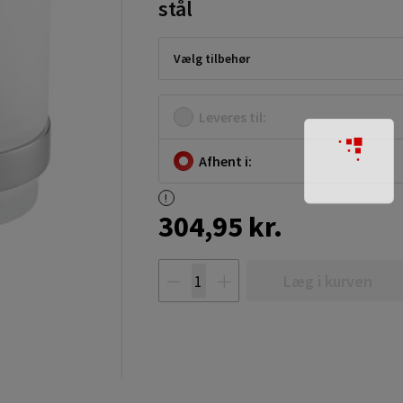
stål
Vælg tilbehør
Leveres til:
Afhent i:
304,95 kr.
Læg i kurven