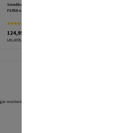
Smedbo WC-skilt Xtra
Tesa toiletbørste Moon
FS958 rustfrit stål
sort
124,95 kr.
349,95 kr.
Lev. omk. tillægges
Lev. omk. tillægges
 gør monteringen nem og hurtig.