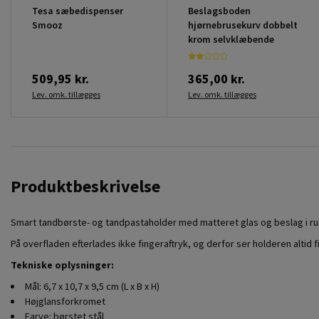
Tesa sæbedispenser
Beslagsboden
Smooz
hjørnebrusekurv dobbelt
krom selvklæbende
509,95 kr.
365,00 kr.
Lev. omk. tillægges
Lev. omk. tillægges
Produktbeskrivelse
Smart tandbørste- og tandpastaholder med matteret glas og beslag i rust
På overfladen efterlades ikke fingeraftryk, og derfor ser holderen alt
Tekniske oplysninger:
Mål: 6,7 x 10,7 x 9,5 cm (L x B x H)
Højglansforkromet
Farve: børstet stål