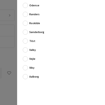
matteret glas og beslag i rustfrit stål.
Odense
På overfladen efterlades ikke fingeraftryk, og derfor
ser ...
Randers
Fuld produktbeskrivelse
Roskilde
Sønderborg
Tilst
Valby
Vejle
Viby
Aalborg