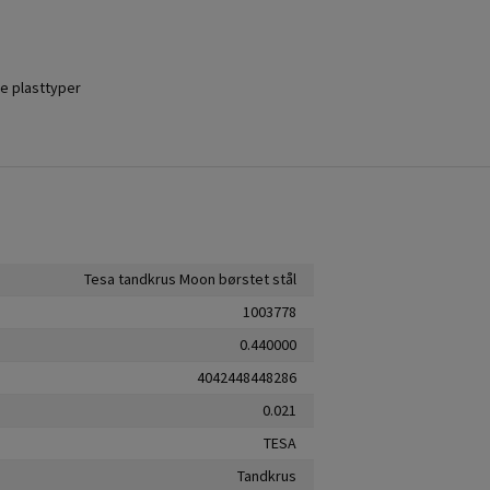
ge plasttyper
Tesa tandkrus Moon børstet stål
1003778
0.440000
4042448448286
0.021
TESA
Tandkrus