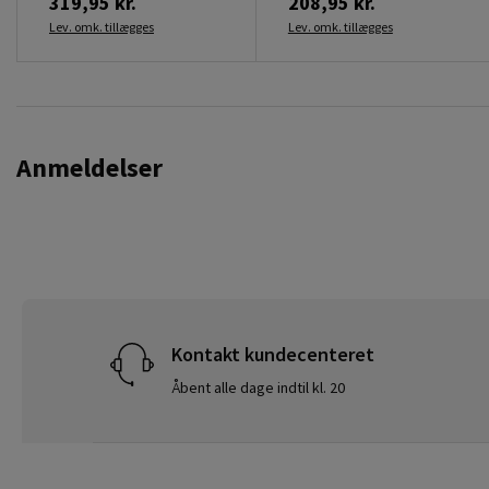
319,95 kr.
208,95 kr.
Lev. omk. tillægges
Lev. omk. tillægges
Anmeldelser
Kontakt kundecenteret
Åbent alle dage indtil kl. 20