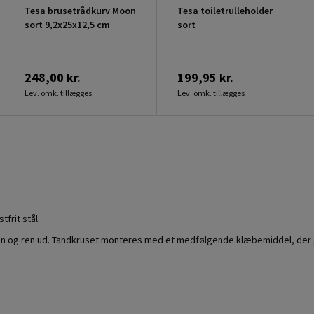
Tesa brusetrådkurv Moon
Tesa toiletrulleholder
sort 9,2x25x12,5 cm
sort
248,00 kr.
199,95 kr.
Lev. omk. tillægges
Lev. omk. tillægges
frit stål.
id fin og ren ud. Tandkruset monteres med et medfølgende klæbemiddel, der