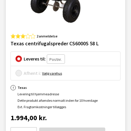
2 anmeldelse
Texas centrifugalspreder CS6000S 58 L
Leveres til:
Afhent i:
Vælg varehus
Texas
Levering til hjemmeadresse
Dette produkt afsendes normalt inden for 10 hverdage
Evt. Fragtomkostninger tillægges
1.994,00 kr.