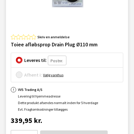
Skriv en anmeldelse
Toiee afløbsprop Drain Plug Ø110 mm
Leveres til:
Afhent i:
Vælg varehus
VVS Trading A/S
Levering til hjemmeadresse
Dette produkt afsendes normalt inden for 5 hverdage
Evt. Fragtomkostninger tillægges
339,95 kr.