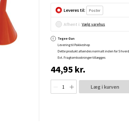
Leveres til:
Afhent i:
Vælg varehus
Tegee-Dan
Levering til Pakkeshop
Dette produkt afsendes normalt inden for 5 hver
Evt. Fragtomkostninger tillægges
44,95 kr.
Læg i kurven