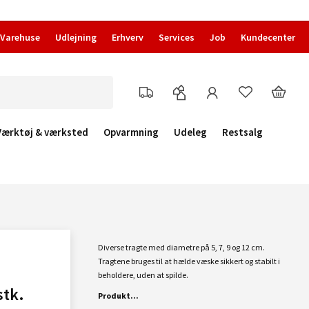
Varehuse
Udlejning
Erhverv
Services
Job
Kundecenter
Værktøj & værksted
Opvarmning
Udeleg
Restsalg
Diverse tragte med diametre på 5, 7, 9 og 12 cm.
Tragtene bruges til at hælde væske sikkert og stabilt i
beholdere, uden at spilde.
stk.
Produkt...