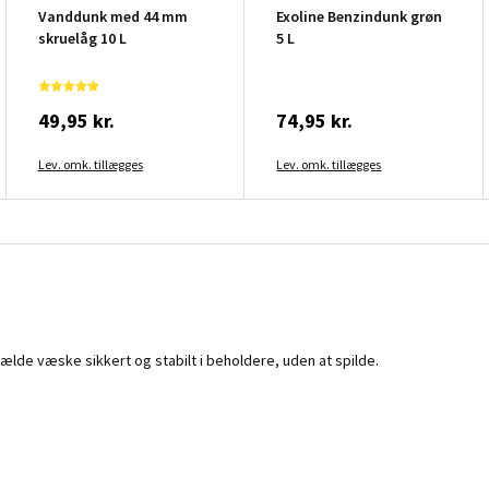
Vanddunk med 44 mm
Exoline Benzindunk grøn
skruelåg 10 L
5 L
49,95 kr.
74,95 kr.
Lev. omk. tillægges
Lev. omk. tillægges
hælde væske sikkert og stabilt i beholdere, uden at spilde.