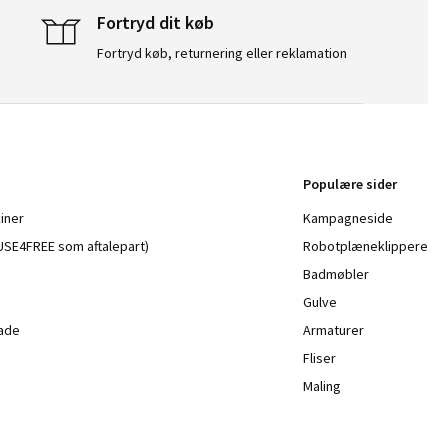
Fortryd dit køb
Fortryd køb, returnering eller reklamation
Populære sider
iner
Kampagneside
a USE4FREE som aftalepart)
Robotplæneklippere
Badmøbler
Gulve
lade
Armaturer
Fliser
Maling