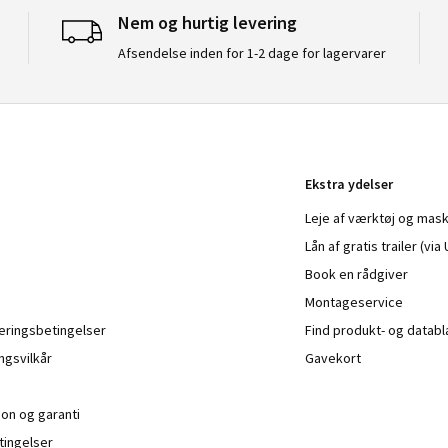
Nem og hurtig levering
Afsendelse inden for 1-2 dage for lagervarer
Ekstra ydelser
Leje af værktøj og mask
Lån af gratis trailer (vi
Book en rådgiver
Montageservice
veringsbetingelser
Find produkt- og datab
ngsvilkår
Gavekort
ion og garanti
ingelser