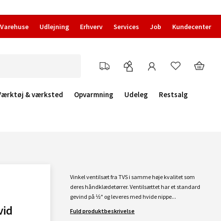
Varehuse
Udlejning
Erhverv
Services
Job
Kundecenter
Værktøj & værksted
Opvarmning
Udeleg
Restsalg
Vinkel ventilsæt fra TVS i samme høje kvalitet som
deres håndklædetørrer. Ventilsættet har et standard
gevind på ½" og leveres med hvide nippe...
vid
Fuld produktbeskrivelse