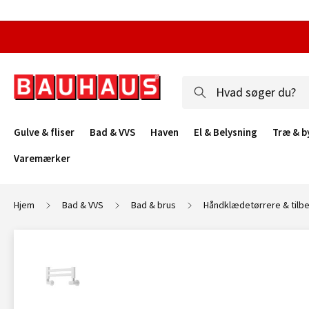
Gulve & fliser
Bad & VVS
Haven
El & Belysning
Træ & b
Varemærker
Hjem
Bad & VVS
Bad & brus
Håndklædetørrere & tilb