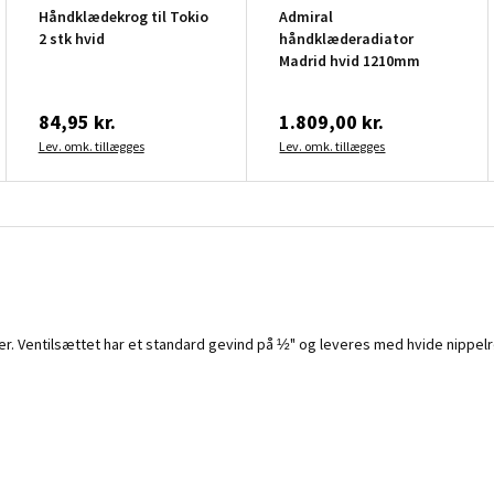
Håndklædekrog til Tokio
Admiral
2 stk hvid
håndklæderadiator
Madrid hvid 1210mm
84,95 kr.
1.809,00 kr.
Lev. omk. tillægges
Lev. omk. tillægges
er. Ventilsættet har et standard gevind på ½" og leveres med hvide nippelr