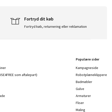
Fortryd dit køb
Fortryd køb, returnering eller reklamation
Populære sider
iner
Kampagneside
a USE4FREE som aftalepart)
Robotplæneklippere
Badmøbler
Gulve
lade
Armaturer
Fliser
Maling