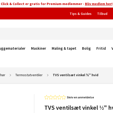
Click & Collect er gratis for Premium medlemmer -
Bliv medlem her!
Tips & Guides
Tilbud
yggematerialer
Maskiner
Maling & tapet
Bolig
Fritid
ehør
Termostatventiler
TVS ventilsæt vinkel ½" hvid
Skriv en anmeldelse
TVS ventilsæt vinkel ½" h