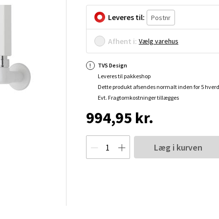
Leveres til:
Afhent i:
Vælg varehus
TVS Design
Leveres til pakkeshop
Dette produkt afsendes normalt inden for 5 hver
Evt. Fragtomkostninger tillægges
994,95 kr.
Læg i kurven