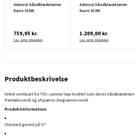
Admiral håndklædetørrer
Admiral håndklædetørrer
Kairo 315W
Kairo 913W
759,95 kr.
1.209,00 kr.
Lev. omk. tillægges
Lev. omk. tillægges
Produktbeskrivelse
Vinkel ventilsæt fra TVS i samme høje kvalitet som deres håndklædetørr
fremløbsventil og afspærre-/begrænserventil.
Produktinformation:
S
tandard gevind på ½"