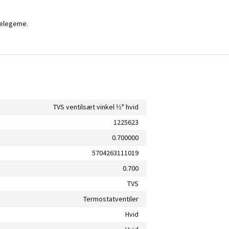
rmelegeme.
TVS ventilsæt vinkel ½" hvid
1225623
0.700000
5704263111019
0.700
TVS
Termostatventiler
Hvid