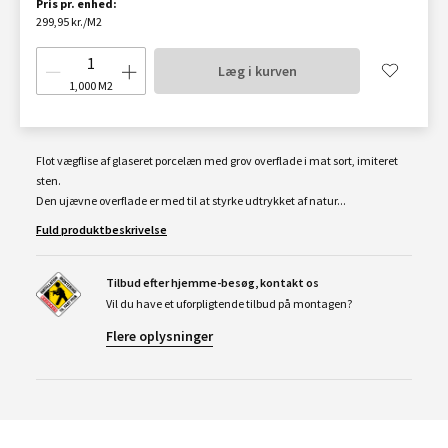
Pris pr. enhed:
299,95 kr./M2
Læg i kurven
1,000
M2
Flot vægflise af glaseret porcelæn med grov overflade i mat sort, imiteret
sten.
Den ujævne overflade er med til at styrke udtrykket af natur...
Fuld produktbeskrivelse
Tilbud efter hjemme-besøg, kontakt os
Vil du have et uforpligtende tilbud på montagen?
Flere oplysninger