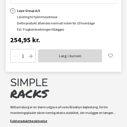
Lope Group A/S
Levering til hjemmeadresse
Dette produkt afsendes normalt inden for 10 hverdage
Evt. Fragtomkostninger tillægges
254,95 kr.
Læg i kurven
Williamsburg er en større udgave af vores Brooklyn bøjlestang. De tre
monteringsplader sikrer nemlig ekstra stabilitet, der muliggør en længer...
Fuld produktbeskrivelse