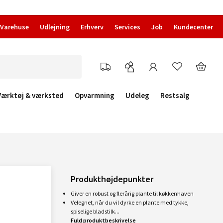
Varehuse
Udlejning
Erhverv
Services
Job
Kundecenter
Værktøj & værksted
Opvarmning
Udeleg
Restsalg
Produkthøjdepunkter
Giver en robust og flerårig plante til køkkenhaven
Velegnet, når du vil dyrke en plante med tykke,
spiselige bladstilk...
Fuld produktbeskrivelse