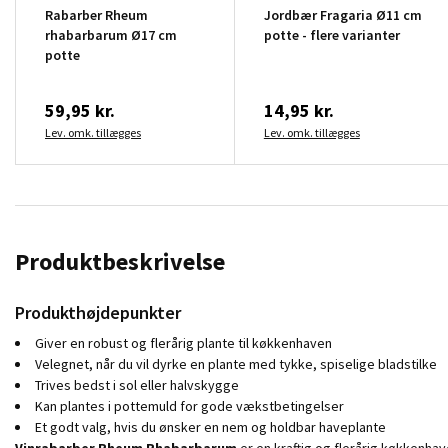
Rabarber Rheum
Jordbær Fragaria Ø11 cm
rhabarbarum Ø17 cm
potte - flere varianter
potte
59,95 kr.
14,95 kr.
Lev. omk. tillægges
Lev. omk. tillægges
Produktbeskrivelse
Produkthøjdepunkter
Giver en robust og flerårig plante til køkkenhaven
Velegnet, når du vil dyrke en plante med tykke, spiselige bladstilke
Trives bedst i sol eller halvskygge
Kan plantes i pottemuld for gode vækstbetingelser
Et godt valg, hvis du ønsker en nem og holdbar haveplante
Vinrabarber Rheum Rhabarbarum
er en kraftig og flerårig køkkenhave