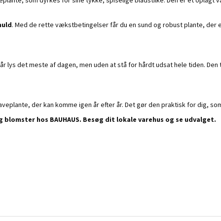
uld
. Med de rette vækstbetingelser får du en sund og robust plante, der 
får lys det meste af dagen, men uden at stå for hårdt udsat hele tiden. Den
aveplante, der kan komme igen år efter år. Det gør den praktisk for dig, s
 og blomster hos BAUHAUS. Besøg dit lokale varehus og se udvalget.