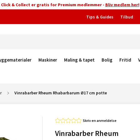
Click & Collect er gratis for Premium medlemmer -
Bliv medlem her!
Tips & Guides
Tilbud
yggematerialer
Maskiner
Maling & tapet
Bolig
Fritid
r
Vinrabarber Rheum Rhabarbarum Ø17 cm potte
Skriv en anmeldelse
Vinrabarber Rheum