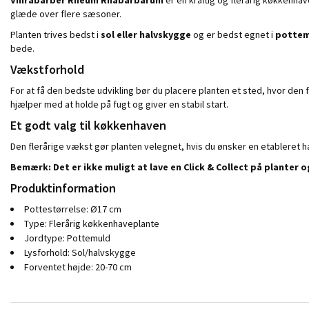
glæde over flere sæsoner.
Planten trives bedst i
sol eller halvskygge
og er bedst egnet i
pottem
bede.
Vækstforhold
For at få den bedste udvikling bør du placere planten et sted, hvor den 
hjælper med at holde på fugt og giver en stabil start.
Et godt valg til køkkenhaven
Den flerårige vækst gør planten velegnet, hvis du ønsker en etableret h
Bemærk: Det er ikke muligt at lave en Click & Collect på planter
Produktinformation
Pottestørrelse: Ø17 cm
Type: Flerårig køkkenhaveplante
Jordtype: Pottemuld
Lysforhold: Sol/halvskygge
Forventet højde: 20-70 cm