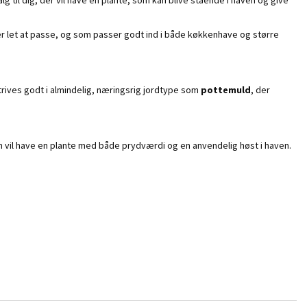
er let at passe, og som passer godt ind i både køkkenhave og større
 trives godt i almindelig, næringsrig jordtype som
pottemuld
, der
om vil have en plante med både prydværdi og en anvendelig høst i haven.