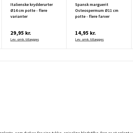
Italienske krydderurter
Spansk marguerit
Ø14 cm potte - flere
Osteospermum Ø11 cm
varianter
potte - flere farver
29,95 kr.
14,95 kr.
Lev. omk. tillægges
Lev. omk. tillægges
plante, som dyrkes for sine tykke, spiselige bladstilke. Den er et oplagt va