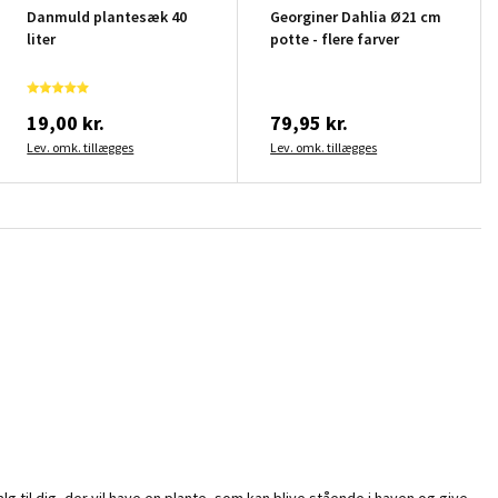
Danmuld plantesæk 40
Georginer Dahlia Ø21 cm
liter
potte - flere farver
19,00 kr.
79,95 kr.
Lev. omk. tillægges
Lev. omk. tillægges
lg til dig, der vil have en plante, som kan blive stående i haven og give