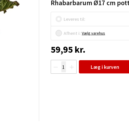
Rhabarbarum Ø17 cm pot
Leveres til:
Afhent i:
Vælg varehus
59,95 kr.
Læg i kurven