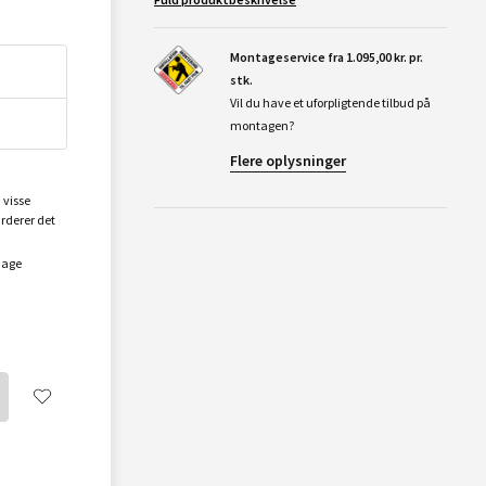
Montageservice fra 1.095,00 kr. pr.
stk.
Vil du have et uforpligtende tilbud på
montagen?
Flere oplysninger
 visse
urderer det
dage