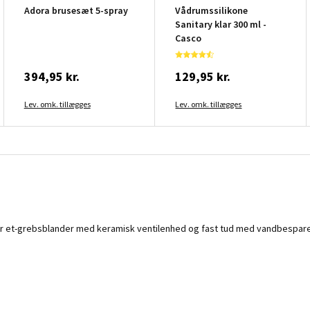
Adora brusesæt 5-spray
Vådrumssilikone
Sanitary klar 300 ml -
Casco
394,95 kr.
129,95 kr.
Lev. omk. tillægges
Lev. omk. tillægges
har et-grebsblander med keramisk ventilenhed og fast tud med vandbespare