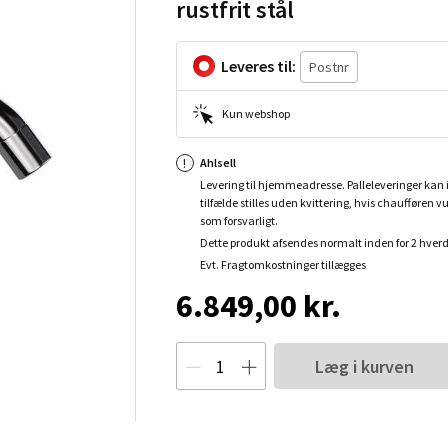
rustfrit stål
Leveres til:
Kun webshop
Ahlsell
Levering til hjemmeadresse. Palleleveringer kan i
tilfælde stilles uden kvittering, hvis chaufføren v
som forsvarligt.
Dette produkt afsendes normalt inden for 2 hver
Evt. Fragtomkostninger tillægges
6.849,00 kr.
Læg i kurven