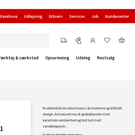
Varehuse
Udlejning
Erhverv
Services
Job
Kundecenter
Værktøj & værksted
Opvarmning
Udeleg
Restsalg
Kvalitetshåndvaskarmatur i et moderne og stilfuldt
design. Armaturet har et-grebsblander med
keramisk ventilenhed og fast tud med
1
vandbesparen...
Fuld produktbeskrivelse