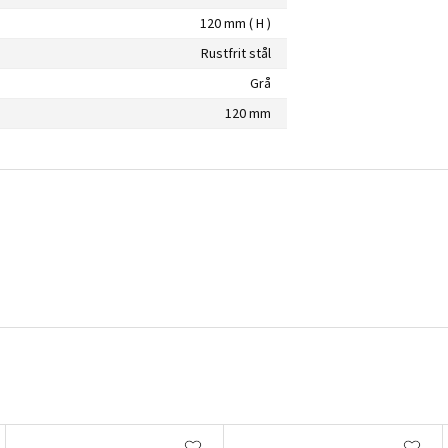
120 mm ( H )
Rustfrit stål
Grå
120 mm