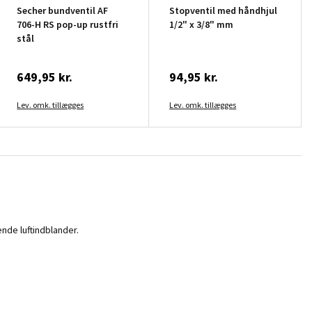
Secher bundventil AF
Stopventil med håndhjul
706-H RS pop-up rustfri
1/2" x 3/8" mm
stål
649,95 kr.
94,95 kr.
Lev. omk. tillægges
Lev. omk. tillægges
nde luftindblander.