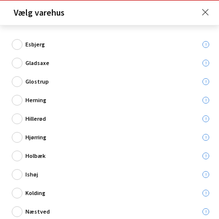
Click & Collect er gratis for Premium medlemmer -
Vælg varehus
Bliv medlem her!
Esbjerg
Gladsaxe
Hvad søger du?
Glostrup
Plader
Herning
Hillerød
Hjørring
Holbæk
Ishøj
Kolding
Næstved