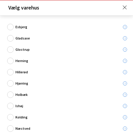
Click & Collect er gratis for Premium medlemmer -
Vælg varehus
Bliv medlem her!
Esbjerg
Gladsaxe
Hvad søger du?
Glostrup
Møbelbeslag
Herning
Hillerød
Hjørring
Holbæk
Ishøj
Kolding
Næstved