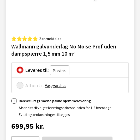
2 anmeldelse
Wallmann gulvunderlag No Noise Prof uden
dampspærre 1,5 mm 10 m²
Leveres til:
Afhent i:
Vælg varehus
Danske Fragtmænd pakke hjemmelevering
Afsendes til valgte leveringsadresse inden for 1-2 hverdage
Evt. fragtomkostninger tillægges
699,95 kr.