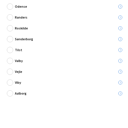
Odense
Randers
Roskilde
Skriv en anmeldelse
Sønderborg
Weibulls blomsterfrø Amarant
Tilst
Leveres til:
Valby
Afhent i:
Vælg varehus
Se butikslager
Vejle
Viby
5,95 kr.
Aalborg
Læg i kurven