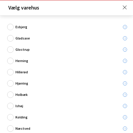
Click & Collect er gratis for Premium medlemmer -
Vælg varehus
Bliv medlem her!
Esbjerg
Gladsaxe
Hvad søger du?
Glostrup
Blomsterfrø
Herning
Hillerød
Hjørring
Holbæk
Ishøj
Kolding
Næstved