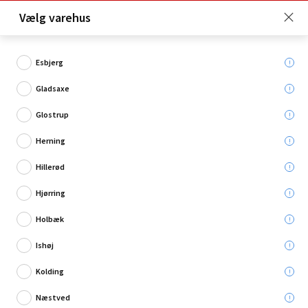
Click & Collect er gratis for Premium medlemmer -
Vælg varehus
Bliv medlem her!
Esbjerg
Gladsaxe
Hvad søger du?
Glostrup
Græs
Herning
Hillerød
Hjørring
Holbæk
Ishøj
Kolding
Næstved