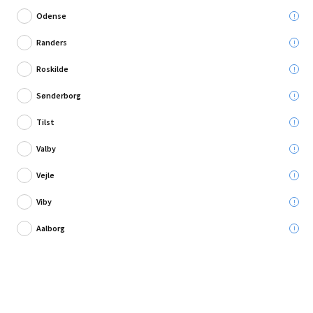
Odense
Randers
Roskilde
Skriv en anmeldelse
Sønderborg
Weibulls græsfrø kattegræs
Tilst
Valby
Leveres til:
Vejle
Viby
Afhent i:
Vælg varehus
Se butikslager
Aalborg
19,95 kr.
Læg i kurven