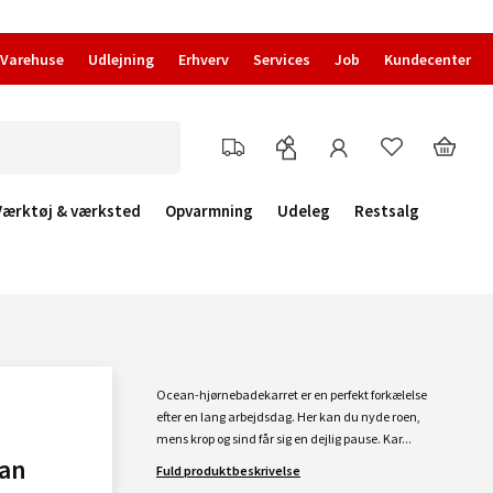
Varehuse
Udlejning
Erhverv
Services
Job
Kundecenter
Værktøj & værksted
Opvarmning
Udeleg
Restsalg
Ocean-hjørnebadekarret er en perfekt forkælelse
efter en lang arbejdsdag. Her kan du nyde roen,
mens krop og sind får sig en dejlig pause. Kar...
ean
Fuld produktbeskrivelse