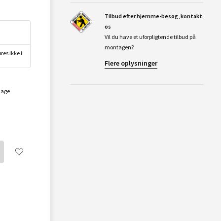
Tilbud efter hjemme-besøg, kontakt
os
Vil du have et uforpligtende tilbud på
montagen?
res ikke i
Flere oplysninger
dage