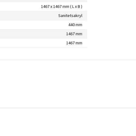
1467 x 1467 mm ( L x B )
Sanitetsakryl
440 mm
1467 mm
1467 mm