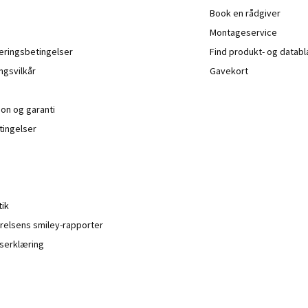
Book en rådgiver
Montageservice
veringsbetingelser
Find produkt- og datab
ngsvilkår
Gavekort
ion og garanti
ingelser
tik
relsens smiley-rapporter
serklæring