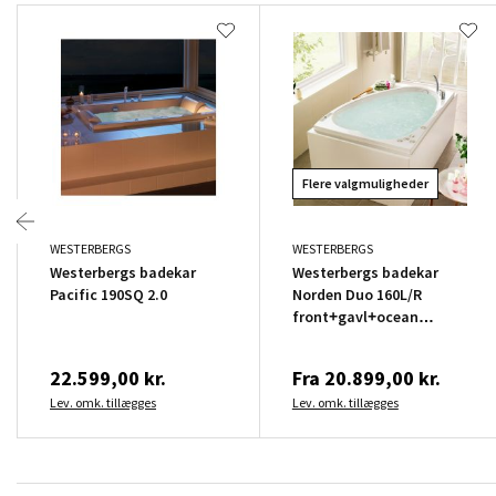
Flere valgmuligheder
WESTERBERGS
WESTERBERGS
Westerbergs badekar
Westerbergs badekar
Pacific 190SQ 2.0
Norden Duo 160L/R
front+gavl+ocean
batteri
22.599,00 kr.
Fra
20.899,00 kr.
Lev. omk. tillægges
Lev. omk. tillægges